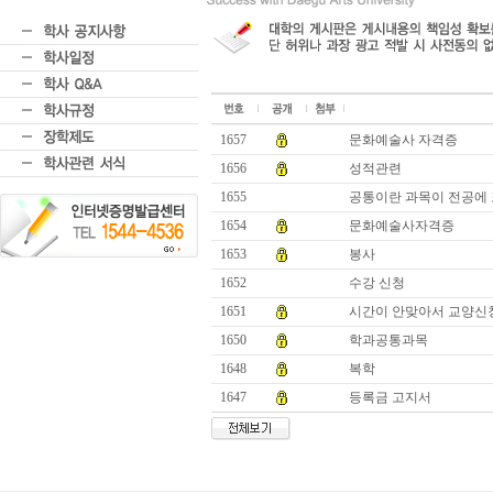
1657
문화예술사 자격증
1656
성적관련
1655
공통이란 과목이 전공에 
1654
문화예술사자격증
1653
봉사
1652
수강 신청
1651
시간이 안맞아서 교양신
1650
학과공통과목
1648
복학
1647
등록금 고지서